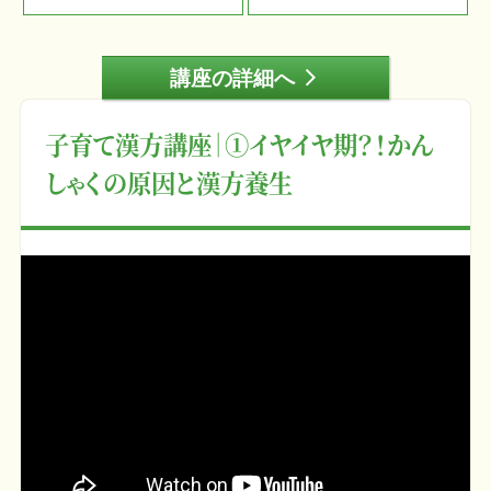
講座の詳細へ
arrow_forward_ios
子育て漢方講座｜①イヤイヤ期？！かん
しゃくの原因と漢方養生