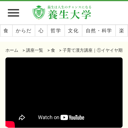
menu
食
からだ
心
哲学
文化
自然・科学
楽
ホーム
講座一覧
食
子育て漢方講座｜①イヤイヤ期？